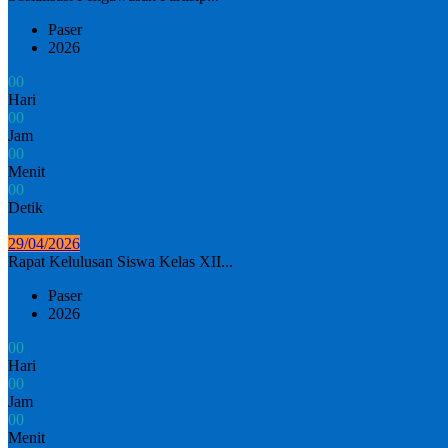
Paser
2026
0
0
Hari
0
0
Jam
0
0
Menit
0
0
Detik
29/04/2026
Rapat Kelulusan Siswa Kelas XII...
Paser
2026
0
0
Hari
0
0
Jam
0
0
Menit