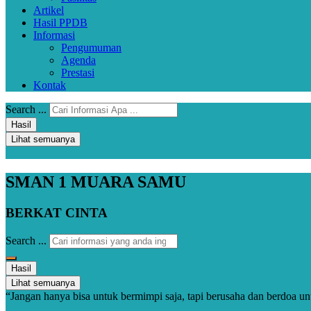
Artikel
Hasil PPDB
Informasi
Pengumuman
Agenda
Prestasi
Kontak
Search ...
Hasil
Lihat semuanya
SMAN 1 MUARA SAMU
BERKAT
CINTA
Search ...
Hasil
Lihat semuanya
“Jangan hanya bisa untuk bermimpi saja, tapi berusaha dan berdoa 