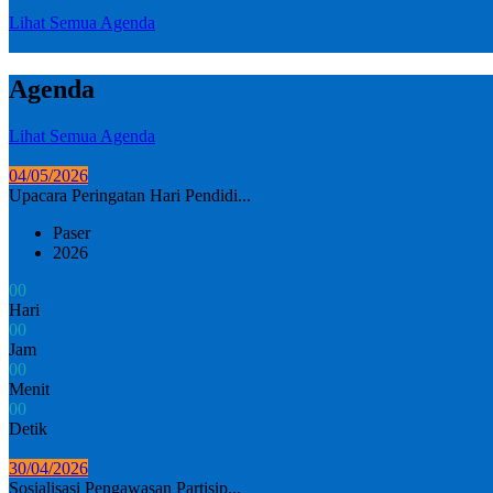
Lihat Semua Agenda
Agenda
Lihat Semua Agenda
04/05/2026
Upacara Peringatan Hari Pendidi...
Paser
2026
0
0
Hari
0
0
Jam
0
0
Menit
0
0
Detik
30/04/2026
Sosialisasi Pengawasan Partisip...