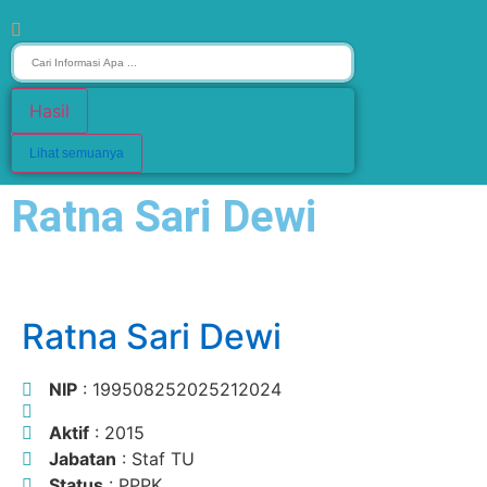
Hasil
Lihat semuanya
Ratna Sari Dewi
Ratna Sari Dewi
NIP
: 199508252025212024
Aktif
: 2015
Jabatan
: Staf TU
Status
: PPPK