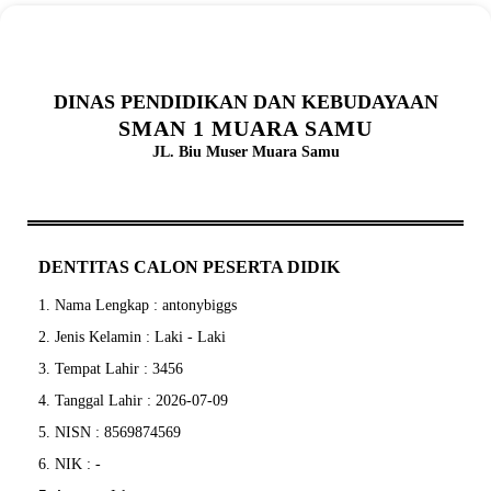
DINAS PENDIDIKAN DAN KEBUDAYAAN
SMAN 1 MUARA SAMU
JL. Biu Muser Muara Samu
DENTITAS CALON PESERTA DIDIK
1. Nama Lengkap : antonybiggs
2. Jenis Kelamin : Laki - Laki
3. Tempat Lahir : 3456
4. Tanggal Lahir : 2026-07-09
5. NISN : 8569874569
6. NIK : -