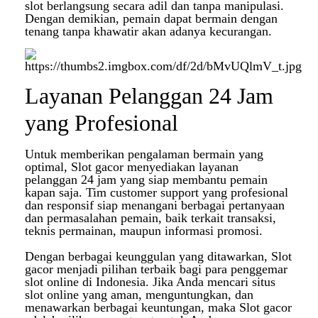
slot berlangsung secara adil dan tanpa manipulasi.
Dengan demikian, pemain dapat bermain dengan
tenang tanpa khawatir akan adanya kecurangan.
Layanan Pelanggan 24 Jam
yang Profesional
Untuk memberikan pengalaman bermain yang
optimal, Slot gacor menyediakan layanan
pelanggan 24 jam yang siap membantu pemain
kapan saja. Tim customer support yang profesional
dan responsif siap menangani berbagai pertanyaan
dan permasalahan pemain, baik terkait transaksi,
teknis permainan, maupun informasi promosi.
Dengan berbagai keunggulan yang ditawarkan, Slot
gacor menjadi pilihan terbaik bagi para penggemar
slot online di Indonesia. Jika Anda mencari situs
slot online yang aman, menguntungkan, dan
menawarkan berbagai keuntungan, maka Slot gacor