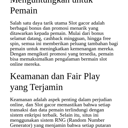
Pemain
Salah satu daya tarik utama Slot gacor adalah
berbagai bonus dan promosi menarik yang
ditawarkan kepada pemain. Mulai dari bonus
selamat datang, cashback mingguan, hingga free
spin, semua ini memberikan peluang tambahan bagi
pemain untuk meningkatkan kemenangan mereka.
Dengan mengikuti promosi yang tersedia, pemain
bisa memaksimalkan pengalaman bermain slot
online mereka.
Keamanan dan Fair Play
yang Terjamin
Keamanan adalah aspek penting dalam perjudian
online, dan Slot gacor memastikan bahwa setiap
transaksi dan data pemain terlindungi dengan
sistem enkripsi terbaik. Selain itu, situs ini
menggunakan sistem RNG (Random Number
Generator) yang menjamin bahwa setiap putaran