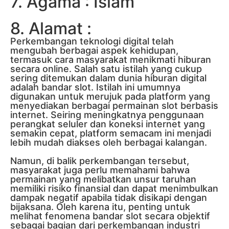
7. Agama : Islam
8. Alamat :
Perkembangan teknologi digital telah
mengubah berbagai aspek kehidupan,
termasuk cara masyarakat menikmati hiburan
secara online. Salah satu istilah yang cukup
sering ditemukan dalam dunia hiburan digital
adalah bandar slot. Istilah ini umumnya
digunakan untuk merujuk pada platform yang
menyediakan berbagai permainan slot berbasis
internet. Seiring meningkatnya penggunaan
perangkat seluler dan koneksi internet yang
semakin cepat, platform semacam ini menjadi
lebih mudah diakses oleh berbagai kalangan.
Namun, di balik perkembangan tersebut,
masyarakat juga perlu memahami bahwa
permainan yang melibatkan unsur taruhan
memiliki risiko finansial dan dapat menimbulkan
dampak negatif apabila tidak disikapi dengan
bijaksana. Oleh karena itu, penting untuk
melihat fenomena bandar slot secara objektif
sebagai bagian dari perkembangan industri