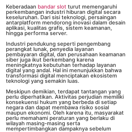
Keberadaan
bandar slot
turut memengaruhi
perkembangan industri hiburan digital secara
keseluruhan. Dari sisi teknologi, persaingan
antarplatform mendorong inovasi dalam desain
aplikasi, kualitas grafis, sistem keamanan,
hingga performa server.
Industri pendukung seperti pengembang
perangkat lunak, penyedia layanan
pembayaran digital, dan perusahaan keamanan
siber juga ikut berkembang karena
meningkatnya kebutuhan terhadap layanan
digital yang andal. Hal ini menunjukkan bahwa
transformasi digital menciptakan ekosistem
teknologi yang semakin luas.
Meskipun demikian, terdapat tantangan yang
perlu diperhatikan. Aktivitas perjudian memiliki
konsekuensi hukum yang berbeda di setiap
negara dan dapat membawa risiko sosial
maupun ekonomi. Oleh karena itu, masyarakat
perlu memahami peraturan yang berlaku di
wilayah masing-masing serta
mempertimbangkan dampaknya sebelum