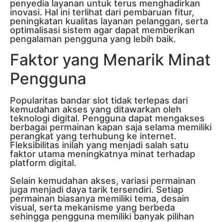
penyedia layanan untuk terus menghadirkan
inovasi. Hal ini terlihat dari pembaruan fitur,
peningkatan kualitas layanan pelanggan, serta
optimalisasi sistem agar dapat memberikan
pengalaman pengguna yang lebih baik.
Faktor yang Menarik Minat
Pengguna
Popularitas bandar slot tidak terlepas dari
kemudahan akses yang ditawarkan oleh
teknologi digital. Pengguna dapat mengakses
berbagai permainan kapan saja selama memiliki
perangkat yang terhubung ke internet.
Fleksibilitas inilah yang menjadi salah satu
faktor utama meningkatnya minat terhadap
platform digital.
Selain kemudahan akses, variasi permainan
juga menjadi daya tarik tersendiri. Setiap
permainan biasanya memiliki tema, desain
visual, serta mekanisme yang berbeda
sehingga pengguna memiliki banyak pilihan