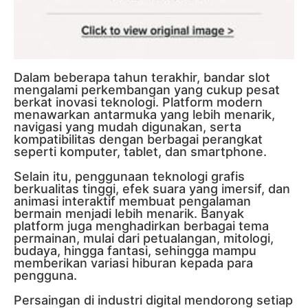
Dalam beberapa tahun terakhir, bandar slot
mengalami perkembangan yang cukup pesat
berkat inovasi teknologi. Platform modern
menawarkan antarmuka yang lebih menarik,
navigasi yang mudah digunakan, serta
kompatibilitas dengan berbagai perangkat
seperti komputer, tablet, dan smartphone.
Selain itu, penggunaan teknologi grafis
berkualitas tinggi, efek suara yang imersif, dan
animasi interaktif membuat pengalaman
bermain menjadi lebih menarik. Banyak
platform juga menghadirkan berbagai tema
permainan, mulai dari petualangan, mitologi,
budaya, hingga fantasi, sehingga mampu
memberikan variasi hiburan kepada para
pengguna.
Persaingan di industri digital mendorong setiap