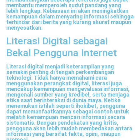
membantu memperoleh sudut pandang yang
lebih lengkap. Kebiasaan ini akan meningkatkan
kemampuan dalam menyaring informasi sehingga
terhindar dari berita yang kurang akurat maupun
menyesatkan.
Literasi Digital sebagai
Bekal Pengguna Internet
Literasi digital menjadi keterampilan yang
semakin penting di tengah perkembangan
teknologi. Tidak hanya memahami cara
menggunakan perangkat digital, literasi juga
mencakup kemampuan mengevaluasi informasi,
mengenali sumber yang kredibel, serta menjaga
etika saat berinteraksi di dunia maya. Ketika
menemukan istilah seperti ihokibet, pengguna
dapat memanfaatkannya sebagai contoh untuk
melatih kemampuan mencari informasi secara
sistematis. Dengan pendekatan yang kritis,
pengguna akan lebih mudah membedakan antara
informasi yang bersifat fakta, opini, maupun
promosi.