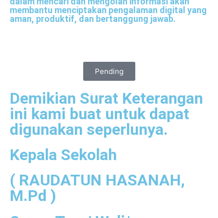
dalam mencari dan mengolah informasi akan
membantu menciptakan pengalaman digital yang
aman, produktif, dan bertanggung jawab.
Pending
Demikian Surat Keterangan
ini kami buat untuk dapat
digunakan seperlunya.
Kepala Sekolah
( RAUDATUN HASANAH,
M.Pd )