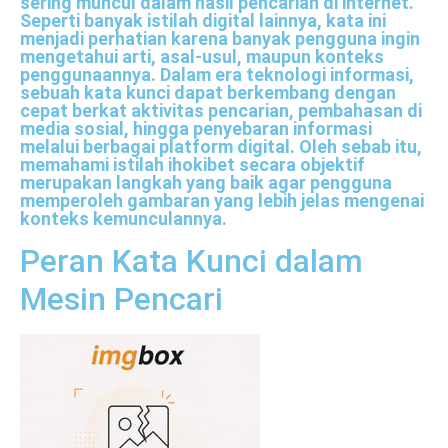
sering muncul dalam hasil pencarian di internet.
Seperti banyak istilah digital lainnya, kata ini
menjadi perhatian karena banyak pengguna ingin
mengetahui arti, asal-usul, maupun konteks
penggunaannya. Dalam era teknologi informasi,
sebuah kata kunci dapat berkembang dengan
cepat berkat aktivitas pencarian, pembahasan di
media sosial, hingga penyebaran informasi
melalui berbagai platform digital. Oleh sebab itu,
memahami istilah ihokibet secara objektif
merupakan langkah yang baik agar pengguna
memperoleh gambaran yang lebih jelas mengenai
konteks kemunculannya.
Peran Kata Kunci dalam
Mesin Pencari