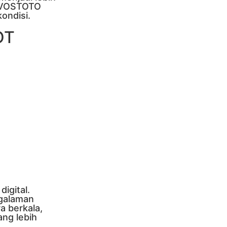
 EVOSTOTO
ondisi.
OT
igital.
galaman
a berkala,
ang lebih