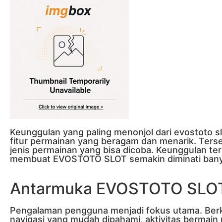
Keunggulan yang paling menonjol dari evostoto sl
fitur permainan yang beragam dan menarik. Ters
jenis permainan yang bisa dicoba. Keunggulan te
membuat EVOSTOTO SLOT semakin diminati bany
Antarmuka EVOSTOTO SLO
Pengalaman pengguna menjadi fokus utama. Berk
navigasi yang mudah dipahami, aktivitas bermain 