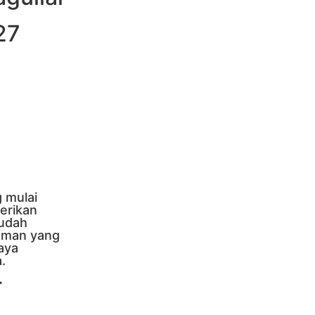
27
g mulai
erikan
mudah
laman yang
aya
.
T