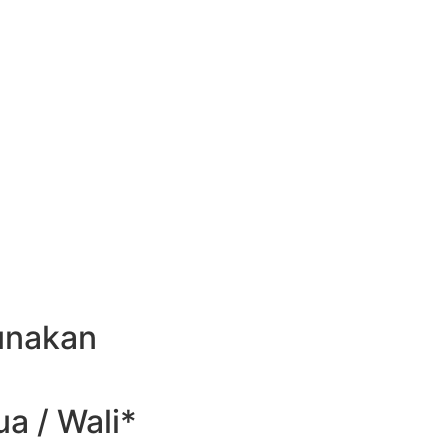
gunakan
a / Wali*