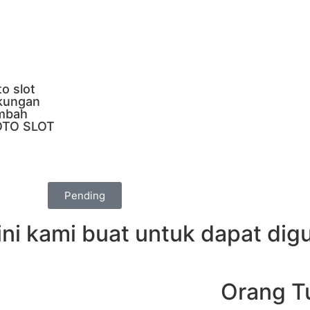
o slot
ukungan
ambah
TOTO SLOT
Pending
ini kami buat untuk dapat di
Orang Tu