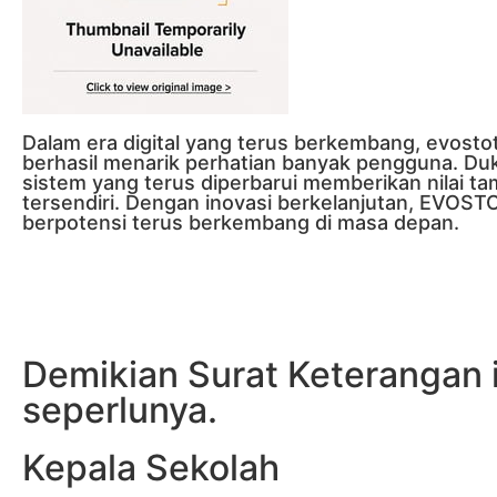
Dalam era digital yang terus berkembang, evostot
berhasil menarik perhatian banyak pengguna. D
sistem yang terus diperbarui memberikan nilai t
tersendiri. Dengan inovasi berkelanjutan, EVOS
berpotensi terus berkembang di masa depan.
Demikian Surat Keterangan 
seperlunya.
Kepala Sekolah