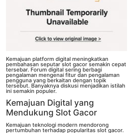
Kemajuan platform digital meningkatkan
pembahasan seputar slot gacor semakin cepat
tersebar. Forum digital sering berbagi
pengalaman mengenai fitur dan pengalaman
pengguna yang berkaitan dengan topik
tersebut. Banyaknya diskusi menjadikan istilah
ini semakin populer.
Kemajuan Digital yang
Mendukung Slot Gacor
Kemajuan teknologi modern mendorong
pertumbuhan terhadap popularitas slot gacor.