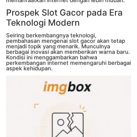
memanfaatkan internet dengan lebih mudah.
Prospek Slot Gacor pada Era
Teknologi Modern
Seiring berkembangnya teknologi,
pembahasan mengenai slot gacor akan tetap
menjadi topik yang menarik. Munculnya
berbagai inovasi akan memberikan warna baru.
Kondisi ini menggambarkan bahwa
perkembangan internet memengaruhi berbagai
aspek kehidupan.