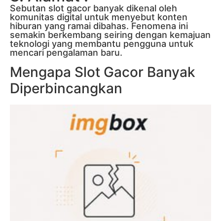
Sebutan slot gacor banyak dikenal oleh
komunitas digital untuk menyebut konten
hiburan yang ramai dibahas. Fenomena ini
semakin berkembang seiring dengan kemajuan
teknologi yang membantu pengguna untuk
mencari pengalaman baru.
Mengapa Slot Gacor Banyak
Diperbincangkan