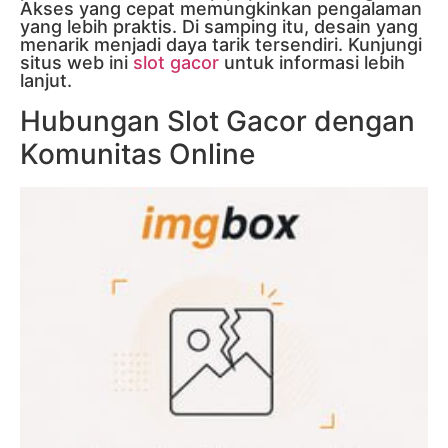
Akses yang cepat memungkinkan pengalaman
yang lebih praktis. Di samping itu, desain yang
menarik menjadi daya tarik tersendiri. Kunjungi
situs web ini
slot gacor
untuk informasi lebih
lanjut.
Hubungan Slot Gacor dengan
Komunitas Online