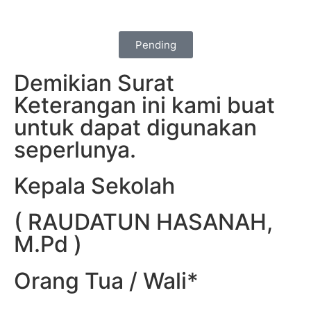
Pending
Demikian Surat
Keterangan ini kami buat
untuk dapat digunakan
seperlunya.
Kepala Sekolah
( RAUDATUN HASANAH,
M.Pd )
Orang Tua / Wali*