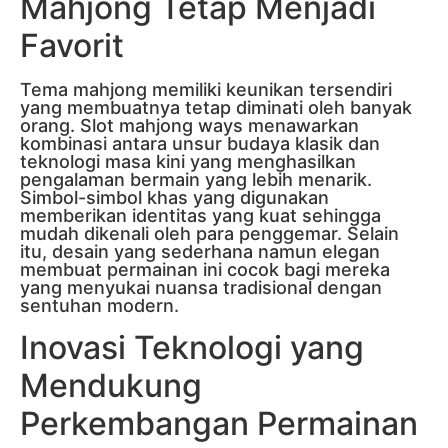
Mahjong Tetap Menjadi
Favorit
Tema mahjong memiliki keunikan tersendiri
yang membuatnya tetap diminati oleh banyak
orang. Slot mahjong ways menawarkan
kombinasi antara unsur budaya klasik dan
teknologi masa kini yang menghasilkan
pengalaman bermain yang lebih menarik.
Simbol-simbol khas yang digunakan
memberikan identitas yang kuat sehingga
mudah dikenali oleh para penggemar. Selain
itu, desain yang sederhana namun elegan
membuat permainan ini cocok bagi mereka
yang menyukai nuansa tradisional dengan
sentuhan modern.
Inovasi Teknologi yang
Mendukung
Perkembangan Permainan