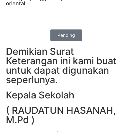
oriental
Pending
Demikian Surat
Keterangan ini kami buat
untuk dapat digunakan
seperlunya.
Kepala Sekolah
( RAUDATUN HASANAH,
M.Pd )