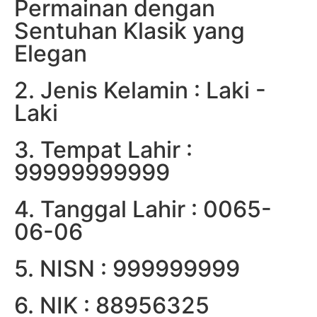
Permainan dengan
Sentuhan Klasik yang
Elegan
2. Jenis Kelamin : Laki -
Laki
3. Tempat Lahir :
99999999999
4. Tanggal Lahir : 0065-
06-06
5. NISN : 999999999
6. NIK : 88956325