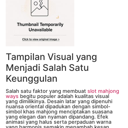
Tampilan Visual yang
Menjadi Salah Satu
Keunggulan
Salah satu faktor yang membuat
slot mahjong
ways
begitu populer adalah kualitas visual
yang dimilikinya. Desain latar yang dipenuhi
nuansa oriental dipadukan dengan simbol-
simbol khas mahjong menciptakan suasana
yang elegan dan nyaman dipandang. Efek
animasi yang halus serta perpaduan warna
yang harmonis semakin menambah kesan