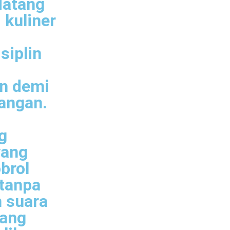
datang
 kuliner
siplin
n demi
angan.
g
yang
brol
tanpa
h suara
uang