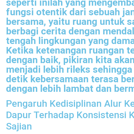
seperti inilah yang mengemb
fungsi otentik dari sebuah j
bersama, yaitu ruang untuk s
berbagi cerita dengan menda
tengah lingkungan yang dama
Ketika ketenangan ruangan t
dengan baik, pikiran kita aka
menjadi lebih rileks sehingga
detik kebersamaan terasa ber
dengan lebih lambat dan ber
Pengaruh Kedisiplinan Alur Ke
Dapur Terhadap Konsistensi K
Sajian