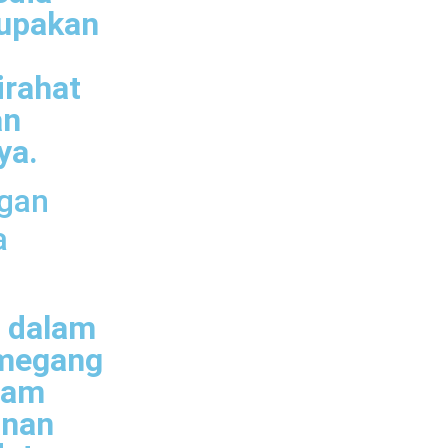
rupakan
irahat
an
ya.
gan
a
i dalam
emegang
lam
anan