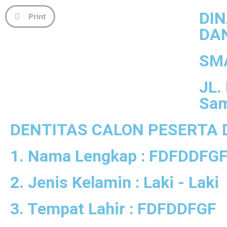
DIN
Print
DA
SM
JL.
Sa
DENTITAS CALON PESERTA D
1. Nama Lengkap : FDFDDFG
2. Jenis Kelamin : Laki - Laki
3. Tempat Lahir : FDFDDFGF