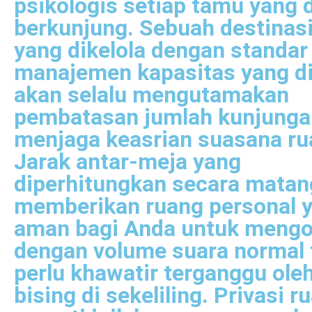
psikologis setiap tamu yang 
berkunjung. Sebuah destinasi
yang dikelola dengan standar
manajemen kapasitas yang di
akan selalu mengutamakan
pembatasan jumlah kunjunga
menjaga keasrian suasana ru
Jarak antar-meja yang
diperhitungkan secara matan
memberikan ruang personal 
aman bagi Anda untuk mengo
dengan volume suara normal 
perlu khawatir terganggu ole
bising di sekeliling. Privasi r