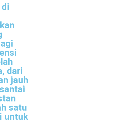
 di
ukan
g
Bagi
ensi
elah
, dari
an jauh
santai
stan
ah satu
i untuk